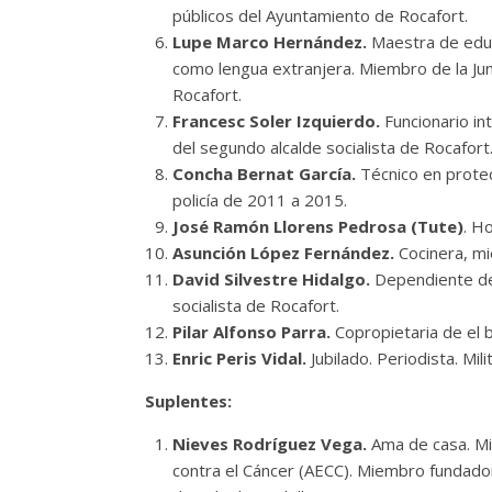
públicos del Ayuntamiento de Rocafort.
Lupe Marco Hernández.
Maestra de educ
como lengua extranjera. Miembro de la Jun
Rocafort.
Francesc Soler Izquierdo.
Funcionario int
del segundo alcalde socialista de Rocafort
Concha Bernat García.
Técnico en protec
policía de 2011 a 2015.
José Ramón Llorens Pedrosa (Tute)
. H
Asunción López Fernández.
Cocinera, mi
David Silvestre Hidalgo.
Dependiente de 
socialista de Rocafort.
Pilar Alfonso Parra.
Copropietaria de el 
Enric Peris Vidal.
Jubilado. Periodista. M
Suplentes:
Nieves Rodríguez Vega.
Ama de casa. Mie
contra el Cáncer (AECC). Miembro fundador